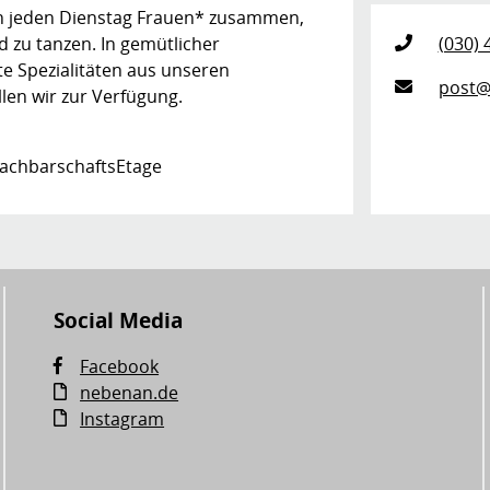
n jeden Dienstag Frauen* zusammen,
 zu tanzen. In gemütlicher
(030) 
e Spezialitäten aus unseren
post@
llen wir zur Verfügung.
 NachbarschaftsEtage
Social Media
Facebook
nebenan.de
Instagram