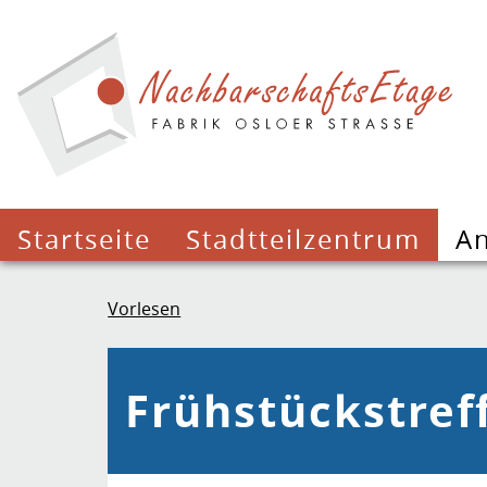
Startseite
Stadtteilzentrum
A
Vorlesen
Frühstückstref