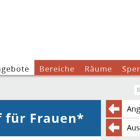
ngebote
Bereiche
Räume
Spe
Ang
f für Frauen*
Aus