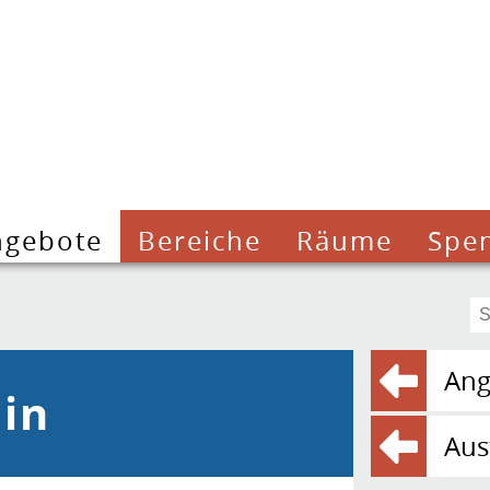
ngebote
Bereiche
Räume
Spe
Ang
lin
Aus